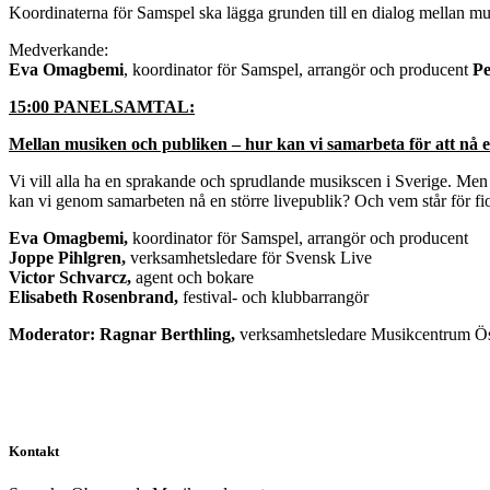
Koordinaterna för Samspel ska lägga grunden till en dialog mellan mus
Medverkande:
Eva Omagbemi
, koordinator för Samspel, arrangör och producent
Pe
15:00 PANELSAMTAL:
Mellan musiken och publiken
– hur kan vi samarbeta för att nå e
Vi vill alla ha en sprakande och sprudlande musikscen i Sverige. Men
kan vi genom samarbeten nå en större livepublik? Och vem står för fi
Eva Omagbemi,
koordinator för Samspel, arrangör och producent
Joppe Pihlgren,
verksamhetsledare för Svensk Live
Victor Schvarcz,
agent och bokare
Elisabeth Rosenbrand,
festival- och klubbarrangör
Moderator: Ragnar Berthling,
verksamhetsledare Musikcentrum Öst
Kontakt