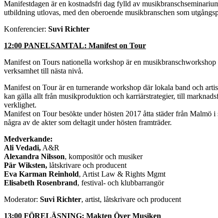
Manifestdagen är en kostnadsfri dag fylld av musikbranschseminariu
utbildning utlovas, med den oberoende musikbranschen som utgångs
Konferencier:
Suvi Richter
12:00 PANELSAMTAL: Manifest on Tour
Manifest on Tours nationella workshop är en musikbranschworkshop me
verksamhet till nästa nivå.
Manifest on Tour är en turnerande workshop där lokala band och artiste
kan gälla allt från musikproduktion och karriärstrategier, till markn
verklighet.
Manifest on Tour besökte under hösten 2017 åtta städer från Malmö i 
några av de akter som deltagit under hösten framträder.
Medverkande:
Ali Vedadi,
A&R
Alexandra Nilsson
, kompositör och musiker
Pär Wiksten,
låtskrivare och producent
Eva Karman Reinhold
, Artist Law & Rights Mgmt
Elisabeth Rosenbrand
, festival- och klubbarrangör
Moderator:
Suvi Richter
, artist, låtskrivare och producent
13:00 FÖRELÄSNING: Makten Över Musiken