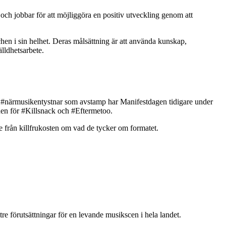
ch jobbar för att möjliggöra en positiv utveckling genom att
en i sin helhet. Deras målsättning är att använda kunskap,
älldhetsarbete.
 Med #närmusikentystnar som avstamp har Manifestdagen tidigare under
den för #Killsnack och #Eftermetoo.
e från killfrukosten om vad de tycker om formatet.
tre förutsättningar för en levande musikscen i hela landet.