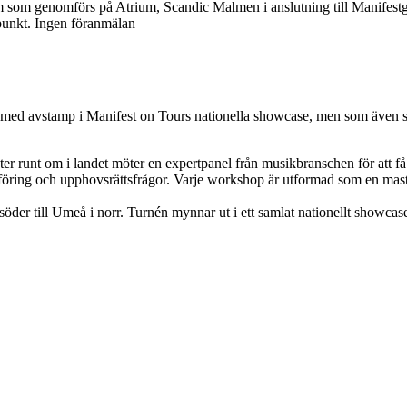
m som genomförs på Atrium, Scandic Malmen i anslutning till Manifest
punkt. Ingen föranmälan
d avstamp i Manifest on Tours nationella showcase, men som även samtal
r runt om i landet möter en expertpanel från musikbranschen för att få k
adsföring och upphovsrättsfrågor. Varje workshop är utformad som en ma
söder till Umeå i norr. Turnén mynnar ut i ett samlat nationellt showc