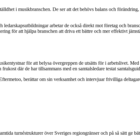
lldhet i musikbranschen. De ser att det behövs balans och förändring, o
ledarskapsutbildningar arbetar de också direkt mot företag och bransch
ing för att hjälpa branschen att driva ett bättre och mer effektivt jämst
musikentystnar för att belysa övergreppen de utsätts för i arbetslivet.
 frukost där de har tillsammans med en samtalsledare testat samtalsgui
ermetoo, berättar om sin verksamhet och intervjuar frivilliga deltagar
framtida turnéstrukturer över Sveriges regiongränser och på så sätt ge bät