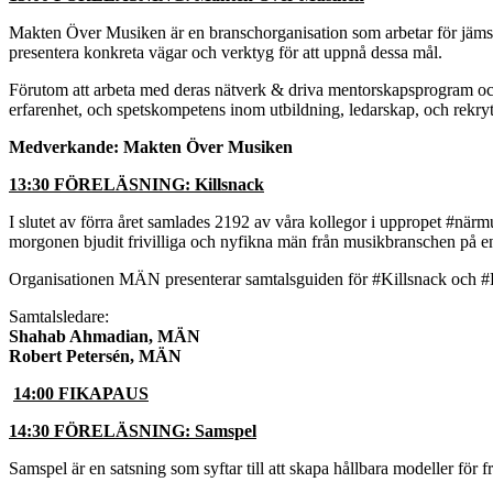
Makten Över Musiken är en branschorganisation som arbetar för jämstä
presentera konkreta vägar och verktyg för att uppnå dessa mål.
Förutom att arbeta med deras nätverk & driva mentorskapsprogram och 
erfarenhet, och spetskompetens inom utbildning, ledarskap, och rekryter
Medverkande:
Makten Över Musiken
13:30 FÖRELÄSNING: Killsnack
I slutet av förra året samlades 2192 av våra kollegor i uppropet #när
morgonen bjudit frivilliga och nyfikna män från musikbranschen på en
Organisationen MÄN presenterar samtalsguiden för #Killsnack och #Eft
Samtalsledare:
Shahab Ahmadian, MÄN
Robert Petersén, MÄN
14:00 FIKAPAUS
14:30 FÖRELÄSNING: Samspel
Samspel är en satsning som syftar till att skapa hållbara modeller för 