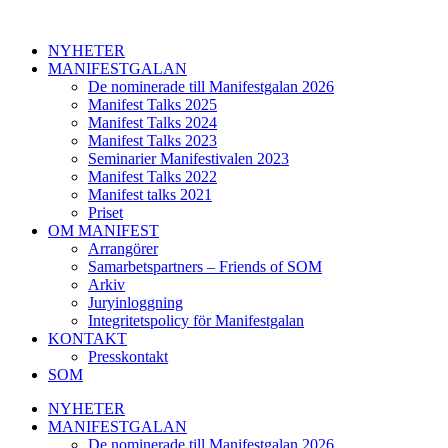
Hoppa
till
NYHETER
innehåll
MANIFESTGALAN
De nominerade till Manifestgalan 2026
Manifest Talks 2025
Manifest Talks 2024
Manifest Talks 2023
Seminarier Manifestivalen 2023
Manifest Talks 2022
Manifest talks 2021
Priset
OM MANIFEST
Arrangörer
Samarbetspartners – Friends of SOM
Arkiv
Juryinloggning
Integritetspolicy för Manifestgalan
KONTAKT
Presskontakt
SOM
NYHETER
MANIFESTGALAN
De nominerade till Manifestgalan 2026