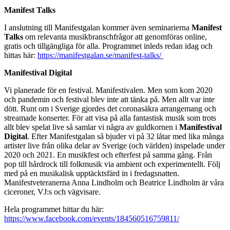
Manifest Talks
I anslutning till Manifestgalan kommer även seminarierna
Manifest
Talks
om relevanta musikbranschfrågor att genomföras online,
gratis och tillgängliga för alla. Programmet inleds redan idag och
hittas här:
https://manifestgalan.se/manifest-talks/
Manifestival Digital
Vi planerade för en festival. Manifestivalen. Men som kom 2020
och pandemin och festival blev inte att tänka på. Men allt var inte
dött. Runt om i Sverige gjordes det coronasäkra arrangemang och
streamade konserter. För att visa på alla fantastisk musik som trots
allt blev spelat live så samlar vi några av guldkornen i
Manifestival
Digital
. Efter Manifestgalan så bjuder vi på 32 låtar med lika många
artister live från olika delar av Sverige (och världen) inspelade under
2020 och 2021. En musikfest och efterfest på samma gång. Från
pop till hårdrock till folkmusik via ambient och experimentellt. Följ
med på en musikalisk upptäcktsfärd in i fredagsnatten.
Manifestveteranerna Anna Lindholm och Beatrice Lindholm är våra
ciceroner, VJ:s och vägvisare.
Hela programmet hittar du här:
https://www.facebook.com/events/184560516759811/