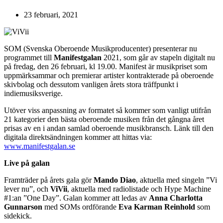
23 februari, 2021
SOM (Svenska Oberoende Musikproducenter) presenterar nu
programmet till
Manifestgalan
2021, som går av stapeln digitalt nu
på fredag, den 26 februari, kl 19.00. Manifest är musikpriset som
uppmärksammar och premierar artister kontrakterade på oberoende
skivbolag och dessutom vanligen årets stora träffpunkt i
indiemusiksverige.
Utöver viss anpassning av formatet så kommer som vanligt utifrån
21 kategorier den bästa oberoende musiken från det gångna året
prisas av en i andan samlad oberoende musikbransch. Länk till den
digitala direktsändningen kommer att hittas via:
www.manifestgalan.se
Live på galan
Framträder på årets gala gör
Mando Diao
, aktuella med singeln ”Vi
lever nu”, och
ViVii
, aktuella med radiolistade och Hype Machine
#1:an ”One Day”. Galan kommer att ledas av
Anna Charlotta
Gunnarson
med SOMs ordförande
Eva Karman Reinhold
som
sidekick.